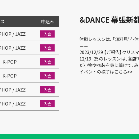
&DANCE
幕張新
ース
PHOP / JAZZ
入会
体験レッスンは、「無料見学・
＝＝
PHOP / JAZZ
入会
2023/12/29 【ご報告】ク
12/19~25のレッスンは、
K-POP
入会
だ小物や衣装を身に着けて、み
イベントの様子はこちら>>
K-POP
入会
PHOP / JAZZ
入会
PHOP / JAZZ
入会